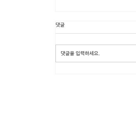
댓글
댓글을 입력하세요.
유씨드 3D프린터 작품 만들기 /
주사위
식회사 유씨드