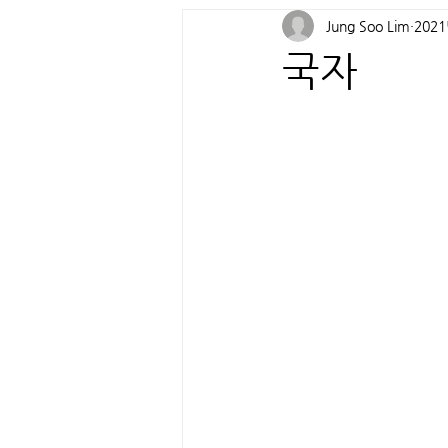
Jung Soo Lim
202
국자