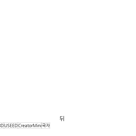
뒤
3D
USEED
CreatorMini
국자