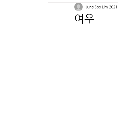
Jung Soo Lim
202
여우