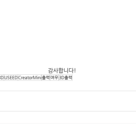
감사합니다!
3D
USEED
CreatorMini
출력
여우
3D출력