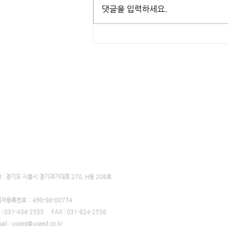
댓글을 입력하세요.
유씨드 3D프린터 작품 만들기 /
주사위
식회사 유씨드
 : 경기도 시흥시 경기과기대로 270, H동 208호
자등록번호 : 490-86-00774
L : 031-434-2555 FAX : 031-624-2556
mail : useed@useed.co.kr