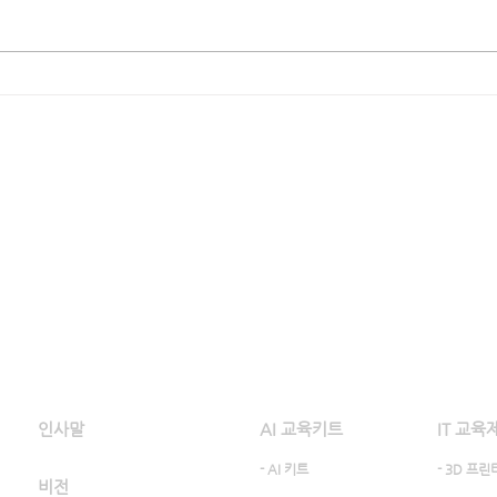
유씨드 3D 프린터 작품만들기 /
포켓몬스터 (닥트리오)
​회사소개
제품 및 서비스 소개
인사말
AI 교육키트
IT 교육
- AI 키트
- 3D 프린터
비전