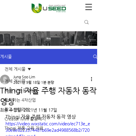
Blog
게시물
전체 게시물
Jung Soo Lim
전체 게시물
2021년 9월 18일
1분 분량
Thingi 자율 주행 자동차 동작
제품 시연 동영상
영상
찾아가는 4차산업
학교 인테리어
최종 수정일:
2021년 11월 17일
Thingi 자율 주행 자동차 동작 영상
Creator Mini 활용예시
https://video.wixstatic.com/video/ec713e_e
Thingi 제품 교육 자료
30e8e8223374481b69e2ad4988568b2/720