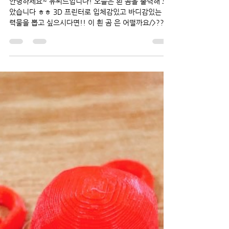
Jung Soo Lim
2021년 7월 23일
1분 분량
흰곰
안녕하세요~ 유씨드입니다! 오늘은 흰 곰을 출력해 보
았습니다 ㅎㅎ 3D 프린터로 입체감있고 바디감있는 출
력물을 뽑고 싶으시다면!! 이 흰 곰 은 어떨까요/>???
곰 앞모습입니다~ 여러분!!!!! 뒷 배경에 뭐가 보이시
나요?? ㅎㅎ 그동안 여러...