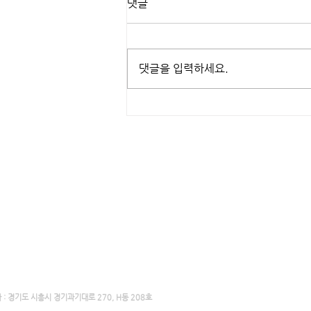
댓글
댓글을 입력하세요.
유씨드 3D프린터 작품 만들기 /
주사위
식회사 유씨드
 : 경기도 시흥시 경기과기대로 270, H동 208호